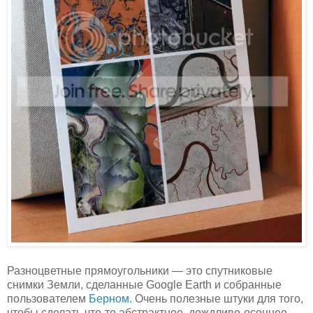
Разноцветные прямоугольники — это спутниковые
снимки Земли, сделанные Google Earth и собранные
пользователем
Берном.
Очень полезные штуки для того,
чтобы сделать что-то абстрактное, дождливо-осеннее,