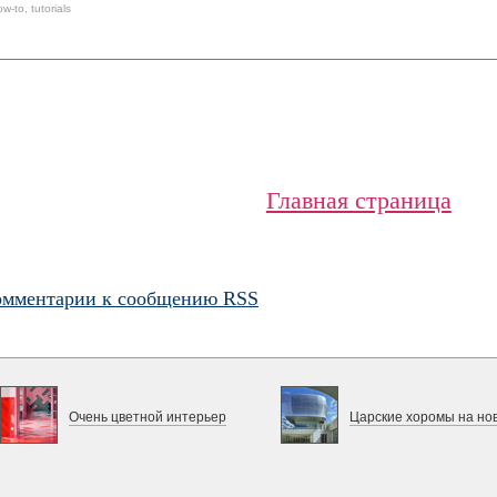
ow-to
,
tutorials
Главная страница
омментарии к сообщению RSS
Очень цветной интерьер
Царские хоромы на но