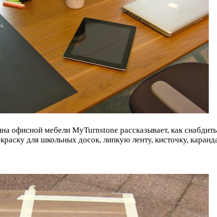
ина офисной мебели MyTurnstone рассказывает, как снабдит
краску для школьных досок, липкую ленту, кисточку, каранд