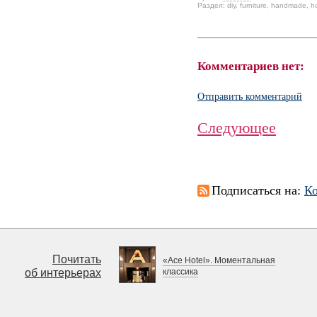
Раздел:
diy
,
furniture
,
handmade
,
h
Комментариев нет:
Отправить комментарий
Следующее
Подписаться на:
К
Почитать
«Ace Hotel». Моментальная
об интерьерах
классика