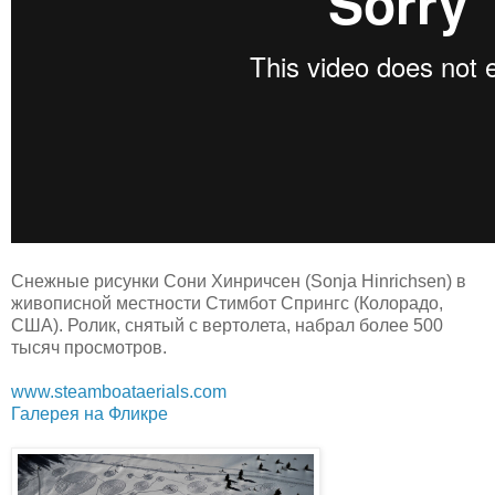
Снежные рисунки Сони Хинричсен (Sonja Hinrichsen) в
живописной местности Стимбот Спрингс (Колорадо,
США). Ролик, снятый с вертолета, набрал более 500
тысяч просмотров.
www.steamboataerials.com
Галерея на Фликре